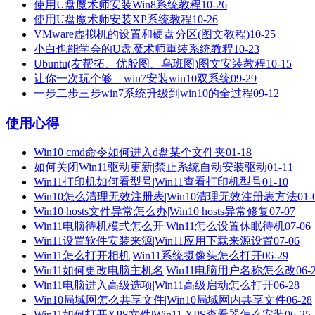
使用U盘魔术师安装Win8系统教程
10-26
使用U盘魔术师安装XP系统教程
10-26
VMware虚拟机的设置和硬盘分区(图文教程)
10-25
小白也能学会的U盘魔术师重装系统教程
10-23
Ubuntu(友帮拓、优般图、乌班图)图文安装教程
10-15
让你一次玩个够 win7安装win10双系统
09-29
一步二步三步win7系统升级到win10的全过程
09-12
使用心得
Win10 cmd命令如何进入d盘某个文件夹
01-18
如何关闭Win11驱动更新|禁止系统自动安装驱动
01-11
Win11打印机如何看型号|Win11查看打印机型号
01-10
Win10怎么清理无效注册表|Win10清理无效注册表方法
01-
Win10 hosts文件异常怎么办|Win10 hosts异常修复
07-07
Win11电脑待机模式怎么开|Win11怎么设置休眠待机
07-06
Win11设置软件安装来源|Win11应用下载来源设置
07-06
Win11怎么打开相机|Win11系统摄像头怎么打开
06-29
Win11如何更改电脑主机名|Win11电脑用户名称怎么改
06-
Win11电脑进入高级选项|Win11高级启动怎么打开
06-28
Win10局域网怎么共享文件|Win10局域网内共享文件
06-28
Win11如何打开XPS文件|Win11 XPS查看器怎么安装
06-25