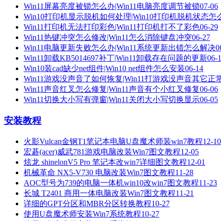
Win11屏幕亮度被锁怎么办|Win11电脑亮度调节被锁
07-06
Win10打印机显示脱机如何处理|Win10打印机脱机状态怎
Win11打印机无法打印彩色|Win11打印机打不了彩色
06-29
Win11热键冲突怎么修改|Win11怎么消除键盘冲突
06-27
Win11电脑更新失败怎么办|Win11系统更新出错怎么解决
0
Win11卸载KB5014697补丁|Win11卸载存在问题的更新
06-
Win10装cad缺少net组件|Win10 net组件怎么安装
06-14
Win11游戏没声音了如何恢复|Win11打游戏没声音其它正
Win11声音红叉怎么修复|Win11声音有个小红叉修复
06-06
Win11切换大小写有弹窗|Win11关闭大小写切换显示
06-05
安装教程
火影Vulcan金钢T1笔记本电脑U盘魔术师装win7教程
12-10
宏碁(acer)威武781游戏电脑改装Win7图文教程
12-05
炫龙 shinelonV5 Pro 笔记本改win7详细图文教程
12-01
机械革命 NX5-V730 电脑改装Win7图文教程
11-28
AOC型号为739的电脑一体机win10改win7图文教程
11-23
长城 T2401 商用一体电脑改装Win7图文教程
11-21
详细的GPT分区和MBR分区转换教程
10-27
使用U盘魔术师安装Win7系统教程
10-27