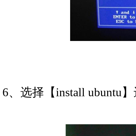
6、选择【install ubun