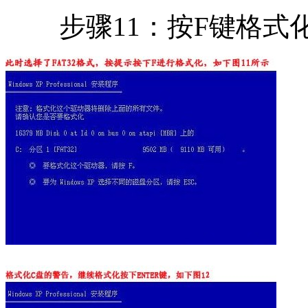
步骤11：按F键格式化