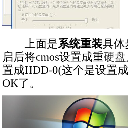
上面是
系统
重装
具体
启后将cmos设置成重
硬盘
置成HDD-0(这个是设
OK了。