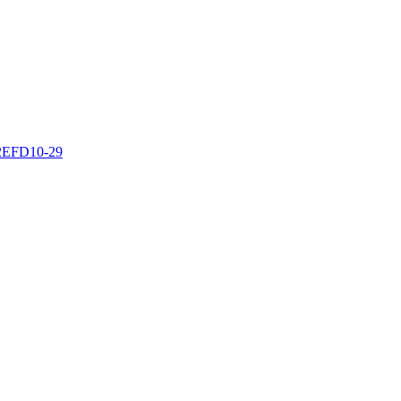
EFD
10-29