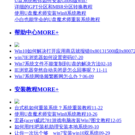
U盘系统教你如何安装Ghost版win7
详细的GPT分区和MBR分区转换教程
使用U盘魔术师安装Win8系统教程
小白也能学会的U盘魔术师重装系统教程
帮助中心
MORE+
Win10如何解决打开应用商店就报错0x80131500或0x80072
win7IE浏览器如何设置密码
07-20
Win7系统文件不能复制到U盘的解决方法
02-18
IE浏览器突然自动关闭是怎么回事呢？
11-11
Win7系统网络频繁断网怎么办？
06-09
安装教程
MORE+
台式机如何重装系统？系统重装教程
11-22
使用U盘魔术师安装Win8系统教程
10-26
宏碁(acer)威武781游戏电脑改装Win7图文教程
12-05
如何用PE吧装机助理安装本地系统
09-10
让你一次玩个够 win7安装win10双系统
09-29