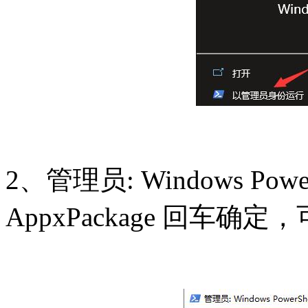
2、管理员: Windows Pow
AppxPackage 回车