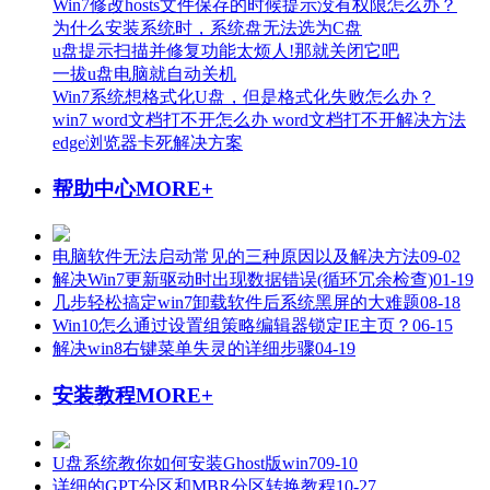
Win7修改hosts文件保存的时候提示没有权限怎么办？
为什么安装系统时，系统盘无法选为C盘
u盘提示扫描并修复功能太烦人!那就关闭它吧
一拔u盘电脑就自动关机
Win7系统想格式化U盘，但是格式化失败怎么办？
win7 word文档打不开怎么办 word文档打不开解决方法
edge浏览器卡死解决方案
帮助中心
MORE+
电脑软件无法启动常见的三种原因以及解决方法
09-02
解决Win7更新驱动时出现数据错误(循环冗余检查)
01-19
几步轻松搞定win7卸载软件后系统黑屏的大难题
08-18
Win10怎么通过设置组策略编辑器锁定IE主页？
06-15
解决win8右键菜单失灵的详细步骤
04-19
安装教程
MORE+
U盘系统教你如何安装Ghost版win7
09-10
详细的GPT分区和MBR分区转换教程
10-27