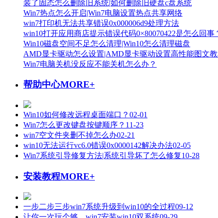
装了固态怎么删除旧系统|如何删除旧硬盘c盘系统
Win7热点怎么开启|Win7电脑设置热点共享网络
win7打印机无法共享错误0x000006d9处理方法
win10打开应用商店提示错误代码0×80070422是怎么回事
Win10磁盘空间不足怎么清理|Win10怎么清理磁盘
AMD显卡驱动怎么设置|AMD显卡驱动设置高性能图文
Win7电脑关机没反应不能关机怎么办？
帮助中心
MORE+
Win10如何修改远程桌面端口？
02-01
Win7怎么更改键盘按键顺序？
11-23
win7空文件夹删不掉怎么办
02-21
win10无法运行vc6.0错误0x0000142解决办法
02-05
Win7系统引导修复方法|系统引导坏了怎么修复
10-28
安装教程
MORE+
一步二步三步win7系统升级到win10的全过程
09-12
让你一次玩个够 win7安装win10双系统
09-29