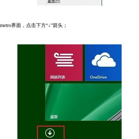
tro界面，点击下方“↓”箭头；