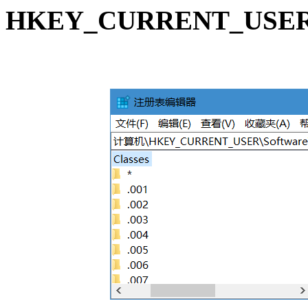
HKEY_CURRENT_USER\So