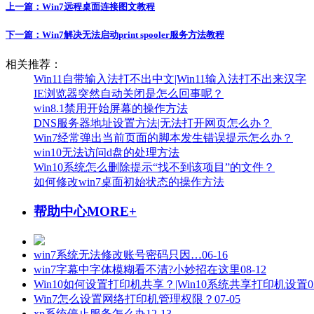
上一篇：
Win7远程桌面连接图文教程
下一篇：
Win7解决无法启动print spooler服务方法教程
相关推荐：
Win11自带输入法打不出中文|Win11输入法打不出来汉字
IE浏览器突然自动关闭是怎么回事呢？
win8.1禁用开始屏幕的操作方法
DNS服务器地址设置方法|无法打开网页怎么办？
Win7经常弹出当前页面的脚本发生错误提示怎么办？
win10无法访问d盘的处理方法
Win10系统怎么删除提示“找不到该项目”的文件？
如何修改win7桌面初始状态的操作方法
帮助中心
MORE+
win7系统无法修改账号密码只因…
06-16
win7字幕中字体模糊看不清?小妙招在这里
08-12
Win10如何设置打印机共享？|Win10系统共享打印机设置
0
Win7怎么设置网络打印机管理权限？
07-05
xp系统停止服务怎么办
12-13