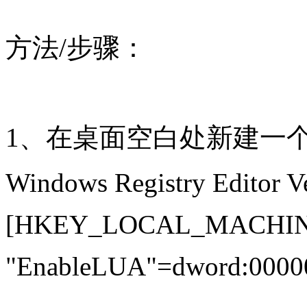
方法/步骤：
1、在桌面空白处新建一
Windows Registry Editor V
[HKEY_LOCAL_MACHINE\SO
"EnableLUA"=dword:000