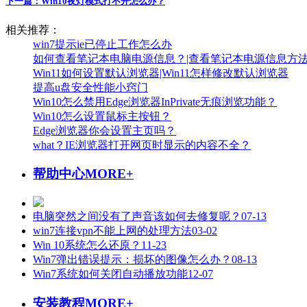
下一篇：
Win10夜灯模式打不开怎么办？
相关推荐：
win7提示ie已停止工作怎么办
如何查看笔记本电脑电源信息？|查看笔记本电源信息方
Win11如何设置默认浏览器|Win11怎样修改默认浏览器
提高u盘安全性能小窍门
Win10怎么禁用Edge浏览器InPrivate无痕浏览功能？
Win10怎么设置鼠标主按钮？
Edge浏览器你会设置主页吗？
what？IE浏览器打开网页时显示的内容不全？
帮助中心
MORE+
电脑突然之间没有了声音该如何去修复呢？
07-13
win7连接vpn不能上网的处理方法
03-02
Win 10系统怎么还原？
11-23
Win7弹出错误提示：损坏的图像怎么办？
08-13
Win7系统如何关闭自动播放功能
12-07
安装教程
MORE+