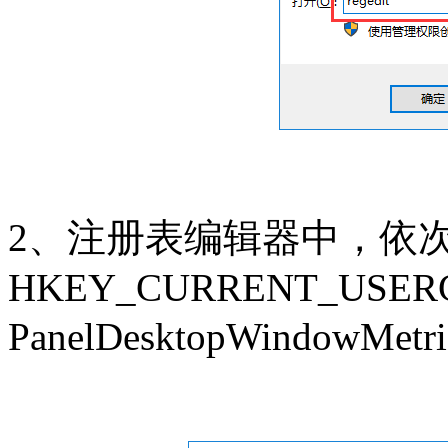
2、注册表编辑器中，依
HKEY_CURRENT_USERCo
PanelDesktopWindowMetr