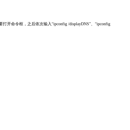
入“ipconfig /displayDNS”、“ipconfig