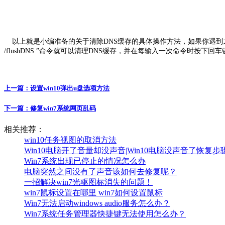
以上就是小编准备的关于清除DNS缓存的具体操作方法，如果你遇到之前已经访问
/flushDNS ”命令就可以清理DNS缓存，并在每输入一次命令时按下回车
上一篇：
设置win10弹出u盘选项方法
下一篇：
修复win7系统网页乱码
相关推荐：
win10任务视图的取消方法
Win10电脑开了音量却没声音|Win10电脑没声音了恢复步
Win7系统出现已停止的情况怎么办
电脑突然之间没有了声音该如何去修复呢？
一招解决win7光驱图标消失的问题！
win7鼠标设置在哪里 win7如何设置鼠标
Win7无法启动windows audio服务怎么办？
Win7系统任务管理器快捷键无法使用怎么办？